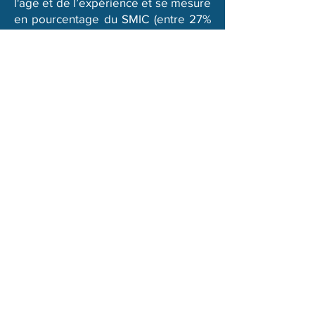
l'age et
de l’expérience et se mesure
en pourcentage du SMIC (entre 27%
et 100%).
En savoir plus
EURES TMS
Le programme de mobilité ciblée
EURES Targeted Mobility Scheme
(TMS) est une action visant à favoriser
la mobilité professionnelle dans un
autre pays de l’UE, en Norvège et en
Islande.
Le programme EURES TMS offre aux
demandeurs d’emploi et aux