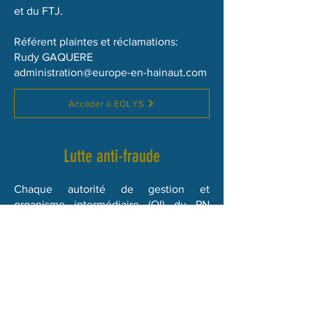
et du FTJ.
Référent plaintes et réclamations:
Rudy GAQUERE
administration@europe-en-hainaut.com
Accéder à EOLYS
Lutte anti-fraude
Chaque autorité de gestion et
organisme intermédiaire (OI) du PN
FSE+ / FTJ
2021-2027
est tenu(e) de
mettre en place des « mesures
antifraude efficaces et proportionnées
tenant compte des risques recensés »,
afin de prévenir, détecter et
sanctionner la fraude et les irrégularités.