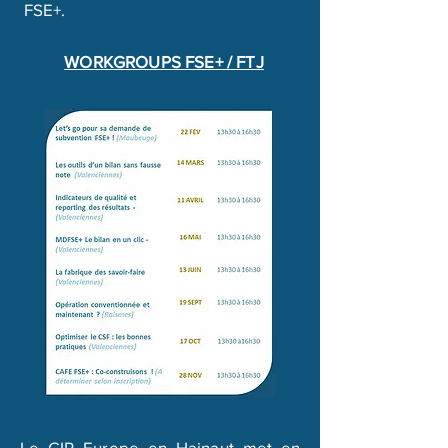
FSE+.
WORKGROUPS FSE+ / FTJ
Le GIP Europe en Hainaut met en